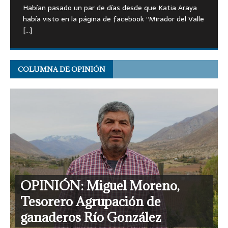
Espiga se realizaba en la escuela de Cuncumén.
de documento histórico. La Escuela de Cuncumén
Choapa. El ambiente festivo se apodera del sector,
mantiene viva una actividad que conoció desde niño.
[…]
Habían pasado un par de días desde que Katia Araya
fue creada el 13
con una
Fue su padre el
[…]
[…]
[…]
había visto en la página de facebook “Mirador del Valle
[…]
COLUMNA DE OPINIÓN
OPINIÓN: Miguel Moreno,
Tesorero Agrupación de
ganaderos Río González