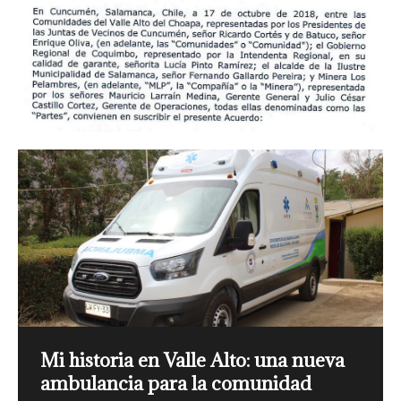
Mi Historia en Valle Alto: Festival La
Mi Historia en Valle Alto: Escuela
MI HISTORIA EN VALLE ALTO: El
Mi Historia en Valle Alto: Altamiro
Mi historia en Valle Alto: una nueva
de Espiga de Cuncumén
básica de Cuncumén
rodeo en Cuncumén
Castillo, ganadero por tradición
ambulancia para la comunidad
“Los Nietos 5” en el los 90 cuando el Festival de La
Escrita por Guisela Gamboa Salinas en 1983. Extracto
Cuecas y tonadas se escuchan desde el Valle Alto del
Aunque pasen los años don Altamiro Castillo (53)