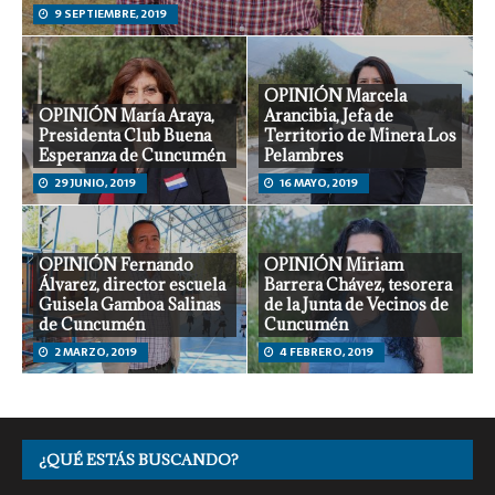
9 SEPTIEMBRE, 2019
OPINIÓN Marcela
OPINIÓN María Araya,
Arancibia, Jefa de
Presidenta Club Buena
Territorio de Minera Los
Esperanza de Cuncumén
Pelambres
29 JUNIO, 2019
16 MAYO, 2019
OPINIÓN Fernando
OPINIÓN Miriam
Álvarez, director escuela
Barrera Chávez, tesorera
Guisela Gamboa Salinas
de la Junta de Vecinos de
de Cuncumén
Cuncumén
2 MARZO, 2019
4 FEBRERO, 2019
¿QUÉ ESTÁS BUSCANDO?