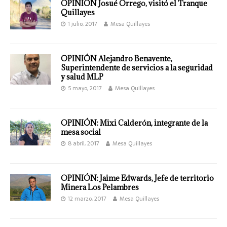
OPINIÓN Josué Orrego, visitó el Tranque
Quillayes
1 julio, 2017
Mesa Quillayes
OPINIÓN Alejandro Benavente,
Superintendente de servicios a la seguridad
y salud MLP
5 mayo, 2017
Mesa Quillayes
OPINIÓN: Mixi Calderón, integrante de la
mesa social
8 abril, 2017
Mesa Quillayes
OPINIÓN: Jaime Edwards, Jefe de territorio
Minera Los Pelambres
12 marzo, 2017
Mesa Quillayes