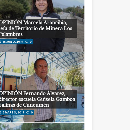
OPINIÓN Marcela Arancibia,
Jefa de Territorio de Minera Los
Pelambres
16 MAYO, 2019
0
OPINIÓN Fernando Álvarez,
director escuela Guisela Gamboa
Salinas de Cuncumén
2 MARZO, 2019
0