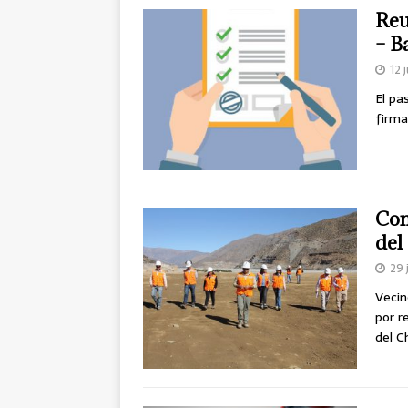
Reu
– B
12 
El pa
firma
Com
del
29 
Vecin
por r
del C