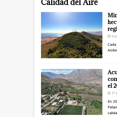
Calidad del Aire
Min
hec
reg
5 j
Cada 
Ambie
Acu
com
el 
17 
En 20
Pelam
calid