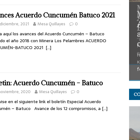
nces Acuerdo Cuncumén Batuco 2021
diciembre, 2021
Mesa Quillayes
0
a aquí los avances del Acuerdo Cuncumén – Batuco
“
ado el año 2018 con Minera Los Pelambres ACUERDO
F
UMÉN-BATUCO 2021
[…]
e
CO
etin: Acuerdo Cuncumén – Batuco
noviembre, 2020
Mesa Quillayes
0
e en el siguiente link el boletín Especial Acuerdo
umén – Batuco Avance de los 12 compromisos, a
[…]