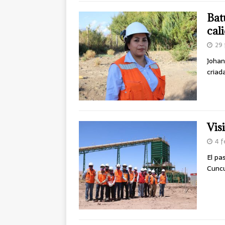
Bat
cal
29 
Johan
criad
Vis
4 f
El pa
Cuncu