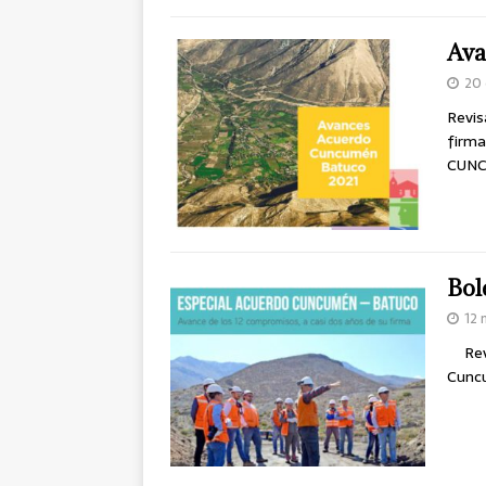
Ava
20 
Revis
firm
CUNC
Bol
12 
Revis
Cunc