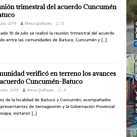
nión trimestral del acuerdo Cuncumén
atuco
julio, 2019
Mesa Quillayes
0
sado 10 de julio se realizó la reunión trimestral del acuerdo
do entre las comunidades de Batuco, Cuncumén y
[…]
unidad verificó en terreno los avances
 acuerdo Cuncumén-Batuco
junio, 2019
Mesa Quillayes
0
os de la localidad de Batuco y Cuncumén, acompañados
epresentantes de Sernageomin y la Gobernación Provincial
hoapa, visitaron
[…]