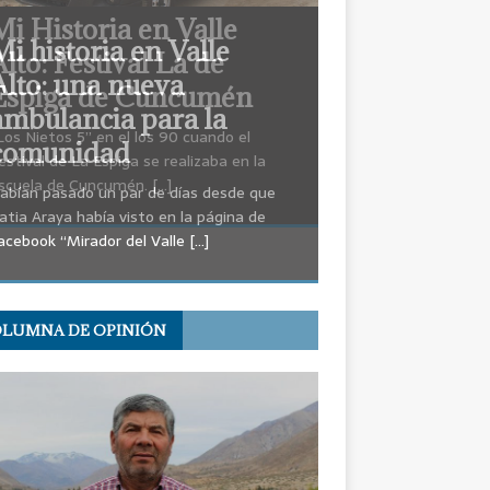
Mi Historia en Valle
Alto: Festival La de
Espiga de Cuncumén
Los Nietos 5” en el los 90 cuando el
estival de La Espiga se realizaba en la
scuela de Cuncumén.
[…]
LUMNA DE OPINIÓN
OPINIÓN: Miguel Moreno,