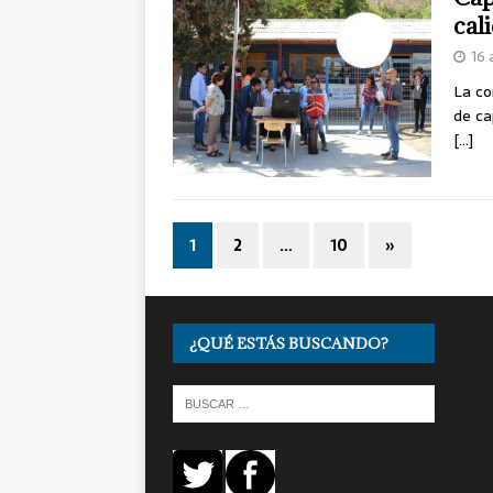
cal
16 
La co
de ca
[…]
1
2
…
10
»
¿QUÉ ESTÁS BUSCANDO?