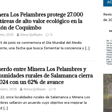
AC
era Los Pelambres protege 27.000
Revis
de 2
táreas de alto valor ecológico en la
ión de Coquimbo
unio, 2025
Mesa Quillayes
0
5 de junio se conmemora el Día Mundial del Medio
nte, una fecha que busca fomentar la conciencia y
[…]
erdo entre Minera Los Pelambres y
unidades rurales de Salamanca cierra
2024 con un 62% de avance
enero, 2025
Mesa Quillayes
0
22, once localidades rurales de Salamanca y Minera Los
bres sellaron un acuerdo cuyo objetivo era mejorar la
ad
[…]