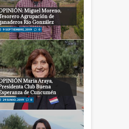
Tesorero Agrupación de
ganaderos Río González
9 SEPTIEMBRE, 2019
0
OPINIÓN María Araya,
Presidenta Club Buena
Esperanza de Cuncumén
29 JUNIO, 2019
0