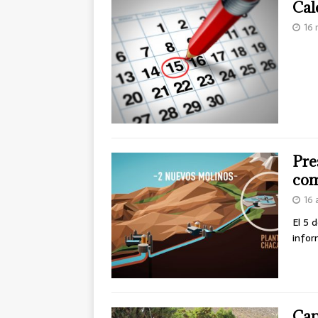
Cal
16 
Pre
co
16 
El 5 
infor
Cap