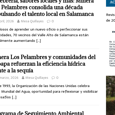
ebrería, sabores locales y más: Minera
AC
 Pelambres consolida una década
ulsando el talento local en Salamanca
Revis
de 2
bril, 2026
Mesa Quillayes
0
losos de aprender un nuevo oficio o perfeccionar sus
idades, 70 vecinos del Valle Alto de Salamanca están
almente aumentando
[…]
era Los Pelambres y comunidades del
apa refuerzan la eficiencia hídrica
nte a la sequía
marzo, 2026
Mesa Quillayes
0
 1993, la Organización de las Naciones Unidas celebra
a Mundial del Agua, oportunidad para reflexionar y visibilizar
esafíos
[…]
grama de Seguimiento Ambiental