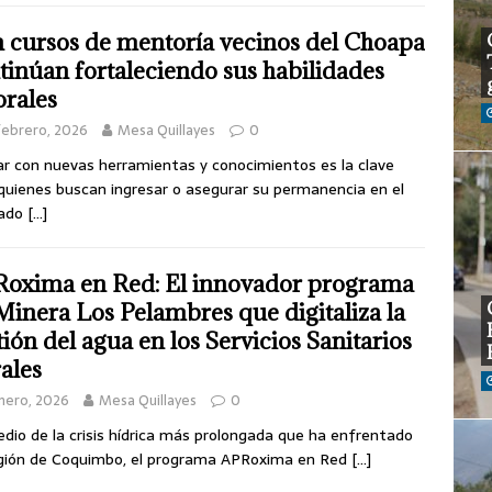
 cursos de mentoría vecinos del Choapa
tinúan fortaleciendo sus habilidades
orales
febrero, 2026
Mesa Quillayes
0
r con nuevas herramientas y conocimientos es la clave
quienes buscan ingresar o asegurar su permanencia en el
ado
[…]
oxima en Red: El innovador programa
Minera Los Pelambres que digitaliza la
tión del agua en los Servicios Sanitarios
ales
nero, 2026
Mesa Quillayes
0
dio de la crisis hídrica más prolongada que ha enfrentado
gión de Coquimbo, el programa APRoxima en Red
[…]