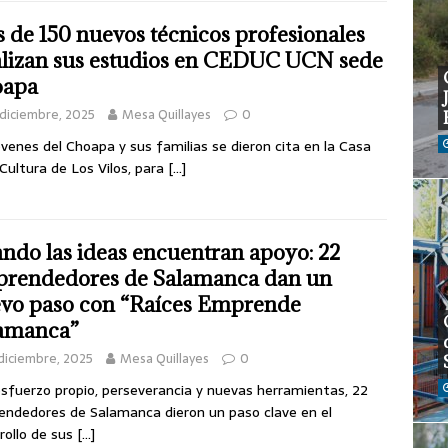
 de 150 nuevos técnicos profesionales
alizan sus estudios en CEDUC UCN sede
oapa
diciembre, 2025
Mesa Quillayes
0
óvenes del Choapa y sus familias se dieron cita en la Casa
 Cultura de Los Vilos, para
[…]
ndo las ideas encuentran apoyo: 22
rendedores de Salamanca dan un
vo paso con “Raíces Emprende
amanca”
diciembre, 2025
Mesa Quillayes
0
sfuerzo propio, perseverancia y nuevas herramientas, 22
ndedores de Salamanca dieron un paso clave en el
rollo de sus
[…]