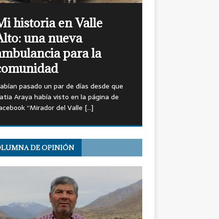
Mi Historia en Valle
Alto: Festival La de
Espiga de Cuncumén
Los Nietos 5” en el los 90 cuando el
estival de La Espiga se realizaba en la
scuela de Cuncumén.
[…]
LUMNA DE OPINIÓN
OPINIÓN: Miguel Moreno,