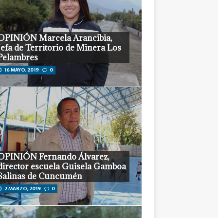
OPINIÓN Marcela Arancibia,
Jefa de Territorio de Minera Los
Pelambres
16 MAYO, 2019
0
OPINIÓN Fernando Álvarez,
director escuela Guisela Gamboa
Salinas de Cuncumén
2 MARZO, 2019
0