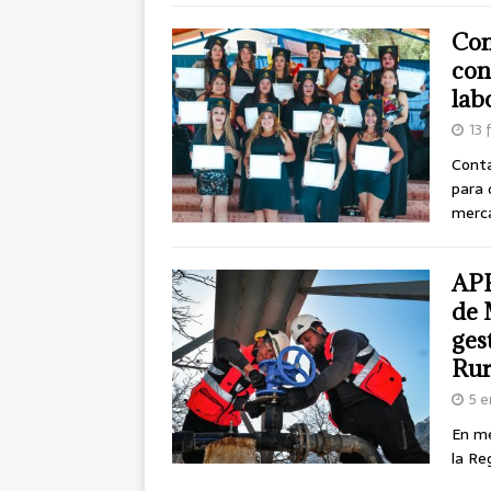
Con
con
lab
13 
Conta
para 
merc
APR
de 
ges
Rur
5 e
En me
la Re