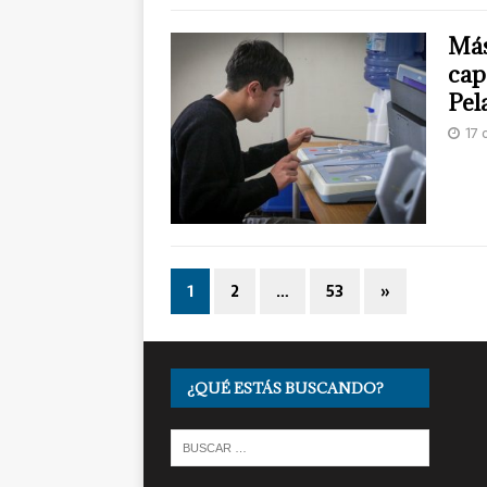
Más
cap
Pel
17 
1
2
…
53
»
¿QUÉ ESTÁS BUSCANDO?