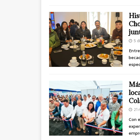
His
Cho
jun
5 d
Entre
becad
espec
Más
loc
Col
21 
Con e
exper
empre