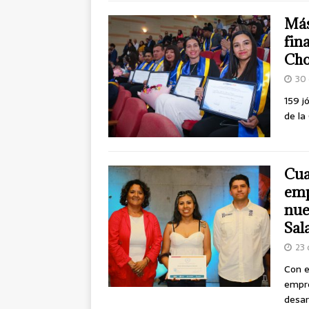
Más
fin
Ch
30 
159 j
de la
Cua
emp
nue
Sal
23 
Con e
empre
desar