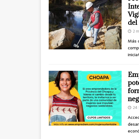
Int
Vig
del
2 m
Más d
compl
inici
Emp
pot
for
neg
24 
Acced
desar
econó