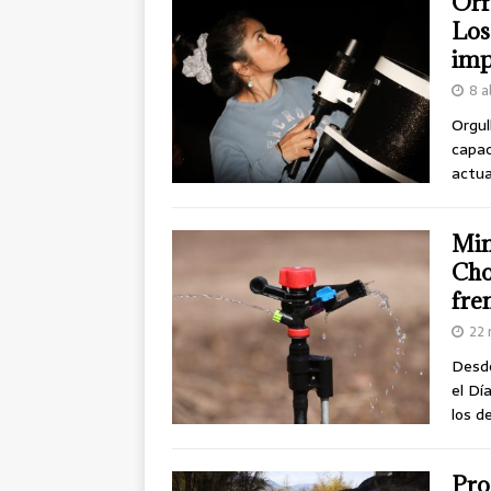
Orf
Los
imp
8 a
Orgul
capac
actu
Min
Cho
fre
22 
Desde
el Dí
los d
Pro