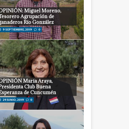
Tesorero Agrupación de
ganaderos Río González
9 SEPTIEMBRE, 2019
0
OPINIÓN María Araya,
Presidenta Club Buena
Esperanza de Cuncumén
29 JUNIO, 2019
0