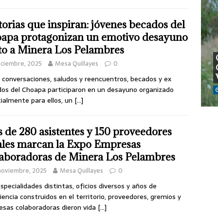
torias que inspiran: jóvenes becados del
apa protagonizan un emotivo desayuno
to a Minera Los Pelambres
iciembre, 2025
Mesa Quillayes
0
 conversaciones, saludos y reencuentros, becados y ex
os del Choapa participaron en un desayuno organizado
ialmente para ellos, un
[…]
 de 280 asistentes y 150 proveedores
ales marcan la Expo Empresas
aboradoras de Minera Los Pelambres
noviembre, 2025
Mesa Quillayes
0
specialidades distintas, oficios diversos y años de
iencia construidos en el territorio, proveedores, gremios y
sas colaboradoras dieron vida
[…]