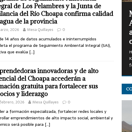
egral de Los Pelambres y la Junta de
ilancia del Río Choapa confirma calidad
 agua de la provincia
arzo, 2026
Mesa Quillayes
0
“
e 14 años de datos acumulados e ininterrumpidos
F
eta el programa de Seguimiento Ambiental Integral (SAI),
e
ativa que evalúa
[…]
rendedoras innovadoras y de alto
CO
encial del Choapa accederán a
mación gratuita para fortalecer sus
ocios y liderazgo
febrero, 2026
Mesa Quillayes
0
er a formación especializada, fortalecer redes locales y
rollar emprendimientos de alto impacto social, ambiental y
mico será posible para
[…]