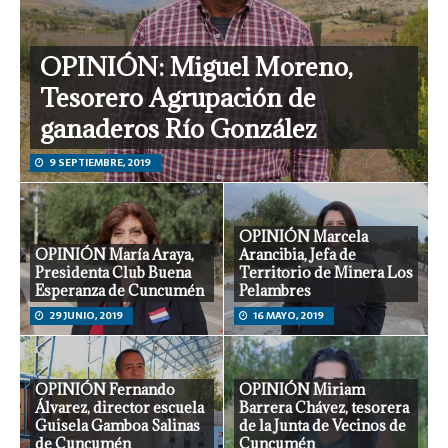
OPINIÓN: Miguel Moreno,
Tesorero Agrupación de
ganaderos Río González
9 SEPTIEMBRE, 2019
OPINIÓN Marcela
OPINIÓN María Araya,
Arancibia, Jefa de
Presidenta Club Buena
Territorio de Minera Los
Esperanza de Cuncumén
Pelambres
29 JUNIO, 2019
16 MAYO, 2019
OPINIÓN Fernando
OPINIÓN Miriam
Álvarez, director escuela
Barrera Chávez, tesorera
Guisela Gamboa Salinas
de la Junta de Vecinos de
de Cuncumén
Cuncumén