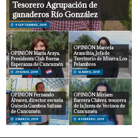
Tesorero Agrupación de
ganaderos Río González
9 SEPTIEMBRE, 2019
OPINIÓN Marcela
OPINIÓN María Araya,
Arancibia, Jefa de
Presidenta Club Buena
Territorio de Minera Los
Esperanza de Cuncumén
Pelambres
29 JUNIO, 2019
16 MAYO, 2019
OPINIÓN Fernando
OPINIÓN Miriam
Álvarez, director escuela
Barrera Chávez, tesorera
Guisela Gamboa Salinas
de la Junta de Vecinos de
de Cuncumén
Cuncumén
2 MARZO, 2019
4 FEBRERO, 2019