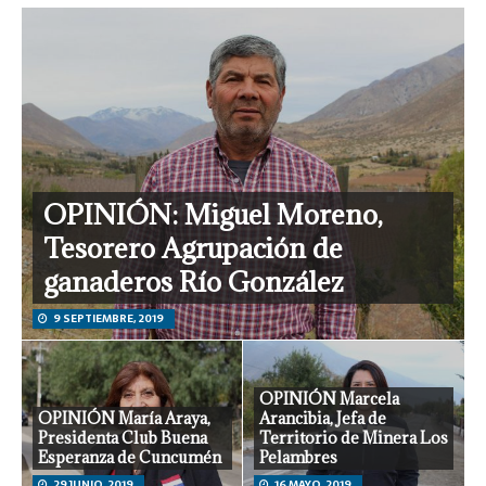
OPINIÓN: Miguel Moreno,
Tesorero Agrupación de
ganaderos Río González
9 SEPTIEMBRE, 2019
OPINIÓN Marcela
OPINIÓN María Araya,
Arancibia, Jefa de
Presidenta Club Buena
Territorio de Minera Los
Esperanza de Cuncumén
Pelambres
29 JUNIO, 2019
16 MAYO, 2019