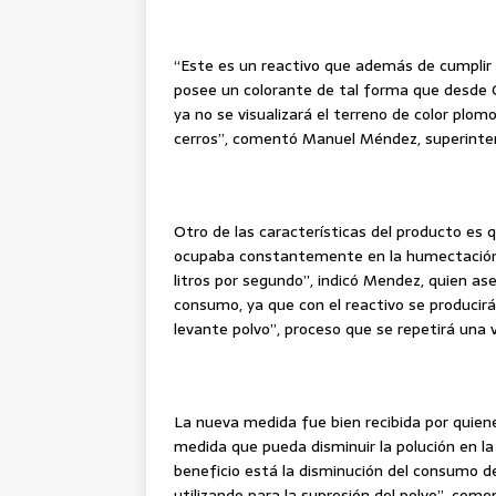
“Este es un reactivo que además de cumplir 
posee un colorante de tal forma que desde C
ya no se visualizará el terreno de color plom
cerros”, comentó Manuel Méndez, superinte
Otro de las características del producto es
ocupaba constantemente en la humectación 
litros por segundo”, indicó Mendez, quien ase
consumo, ya que con el reactivo se producirá
levante polvo”, proceso que se repetirá una v
La nueva medida fue bien recibida por quienes
medida que pueda disminuir la polución en l
beneficio está la disminución del consumo de
utilizando para la supresión del polvo”, co