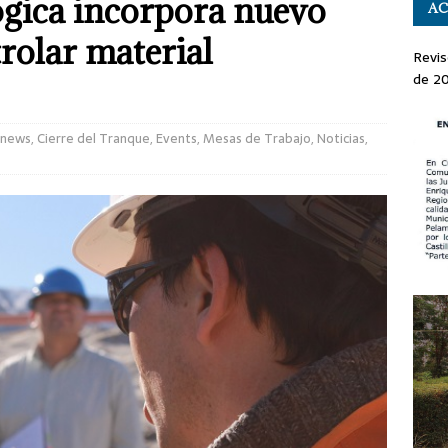
ógica incorpora nuevo
AC
rolar material
Revis
de 2
 news
,
Cierre del Tranque
,
Events
,
Mesas de Trabajo
,
Noticias
,