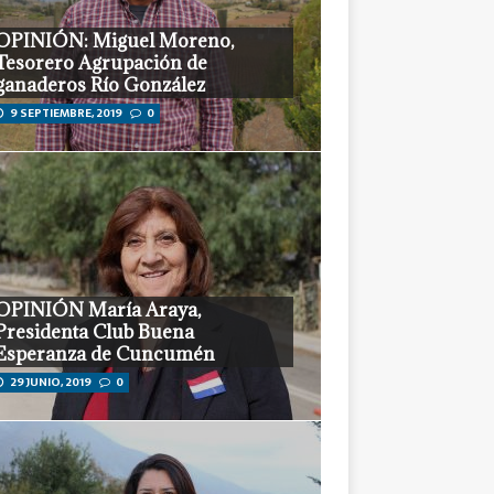
Tesorero Agrupación de
ganaderos Río González
9 SEPTIEMBRE, 2019
0
OPINIÓN María Araya,
Presidenta Club Buena
Esperanza de Cuncumén
29 JUNIO, 2019
0