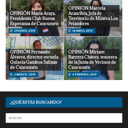
OPINIÓN Marcela
OPINIÓN María Araya,
Arancibia, Jefa de
Presidenta Club Buena
Territorio de Minera Los
Esperanza de Cuncumén
Pelambres
29 JUNIO, 2019
16 MAYO, 2019
OPINIÓN Fernando
OPINIÓN Miriam
Álvarez, director escuela
Barrera Chávez, tesorera
Guisela Gamboa Salinas
de la Junta de Vecinos de
de Cuncumén
Cuncumén
2 MARZO, 2019
4 FEBRERO, 2019
¿QUÉ ESTÁS BUSCANDO?