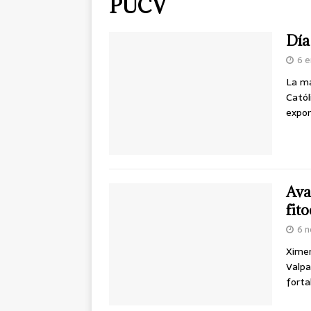
PUCV
Día
6 e
La ma
Catól
expo
Ava
fit
6 n
Ximen
Valpa
forta