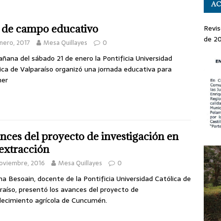
AC
 de campo educativo
Revis
de 2
nero, 2017
Mesa Quillayes
0
ñana del sábado 21 de enero la Pontificia Universidad
ica de Valparaíso organizó una jornada educativa para
ner
nces del proyecto de investigación en
oextracción
oviembre, 2016
Mesa Quillayes
0
a Besoain, docente de la Pontificia Universidad Católica de
raíso, presentó los avances del proyecto de
lecimiento agrícola de Cuncumén.