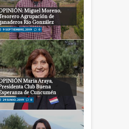
OPINIÓN: Miguel Moreno,
Tesorero Agrupación de
ganaderos Río González
9 SEPTIEMBRE, 2019
0
OPINIÓN María Araya,
Presidenta Club Buena
Esperanza de Cuncumén
29 JUNIO, 2019
0