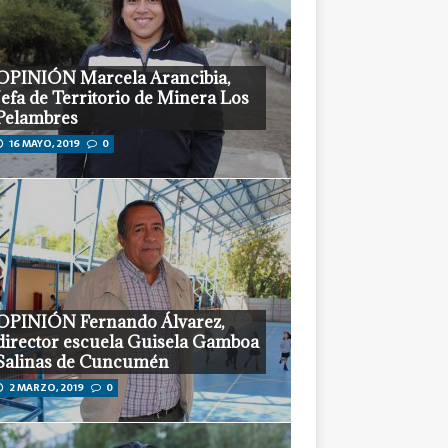
OPINIÓN Marcela Arancibia,
Jefa de Territorio de Minera Los
Pelambres
16 MAYO, 2019
0
OPINIÓN Fernando Álvarez,
director escuela Guisela Gamboa
Salinas de Cuncumén
2 MARZO, 2019
0