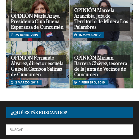
OPINIÓN Marcela
OPINIÓN María Araya,
Arancibia, Jefa de
Presidenta Club Buena
Territorio de Minera Los
Esperanza de Cuncumén
Pelambres
29 JUNIO, 2019
16 MAYO, 2019
OPINIÓN Fernando
OPINIÓN Miriam
Álvarez, director escuela
Barrera Chávez, tesorera
Guisela Gamboa Salinas
de la Junta de Vecinos de
de Cuncumén
Cuncumén
2 MARZO, 2019
4 FEBRERO, 2019
¿QUÉ ESTÁS BUSCANDO?