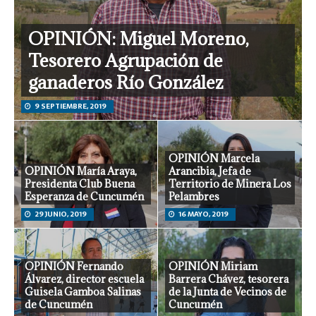
OPINIÓN: Miguel Moreno,
Tesorero Agrupación de
ganaderos Río González
9 SEPTIEMBRE, 2019
OPINIÓN Marcela
OPINIÓN María Araya,
Arancibia, Jefa de
Presidenta Club Buena
Territorio de Minera Los
Esperanza de Cuncumén
Pelambres
29 JUNIO, 2019
16 MAYO, 2019
OPINIÓN Fernando
OPINIÓN Miriam
Álvarez, director escuela
Barrera Chávez, tesorera
Guisela Gamboa Salinas
de la Junta de Vecinos de
de Cuncumén
Cuncumén