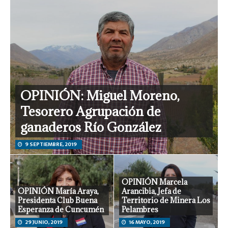
OPINIÓN: Miguel Moreno,
Tesorero Agrupación de
ganaderos Río González
9 SEPTIEMBRE, 2019
OPINIÓN Marcela
OPINIÓN María Araya,
Arancibia, Jefa de
Presidenta Club Buena
Territorio de Minera Los
Esperanza de Cuncumén
Pelambres
29 JUNIO, 2019
16 MAYO, 2019