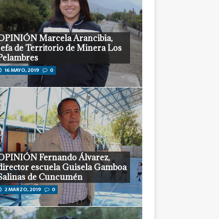
OPINIÓN Marcela Arancibia,
Jefa de Territorio de Minera Los
Pelambres
16 MAYO, 2019
0
OPINIÓN Fernando Álvarez,
director escuela Guisela Gamboa
Salinas de Cuncumén
2 MARZO, 2019
0