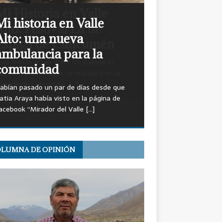
Mi Historia en Valle
Alto: Festival La de
Espiga de Cuncumén
Los Nietos 5” en el los 90 cuando el
estival de La Espiga se realizaba en la
scuela de Cuncumén.
[…]
LUMNA DE OPINIÓN
OPINIÓN: Miguel Moreno,