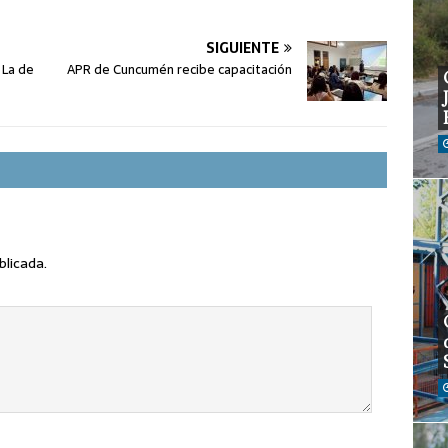
SIGUIENTE
l La de
APR de Cuncumén recibe capacitación
blicada.