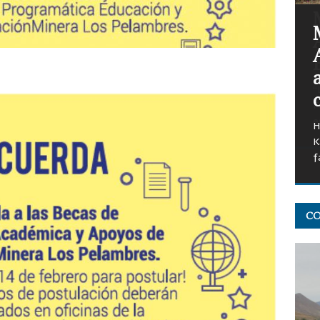
“
F
e
CO