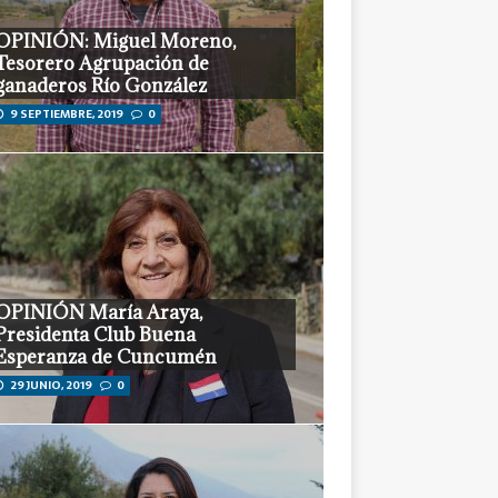
Tesorero Agrupación de
ganaderos Río González
9 SEPTIEMBRE, 2019
0
OPINIÓN María Araya,
Presidenta Club Buena
Esperanza de Cuncumén
29 JUNIO, 2019
0