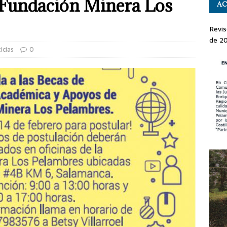
 Fundación Minera Los
AC
Revis
de 2
icias
0