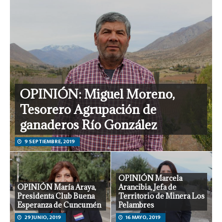
OPINIÓN: Miguel Moreno,
Tesorero Agrupación de
ganaderos Río González
9 SEPTIEMBRE, 2019
OPINIÓN Marcela
OPINIÓN María Araya,
Arancibia, Jefa de
Presidenta Club Buena
Territorio de Minera Los
Esperanza de Cuncumén
Pelambres
29 JUNIO, 2019
16 MAYO, 2019