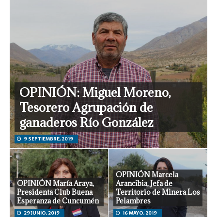
OPINIÓN: Miguel Moreno,
Tesorero Agrupación de
ganaderos Río González
9 SEPTIEMBRE, 2019
OPINIÓN Marcela
OPINIÓN María Araya,
Arancibia, Jefa de
Presidenta Club Buena
Territorio de Minera Los
Esperanza de Cuncumén
Pelambres
29 JUNIO, 2019
16 MAYO, 2019