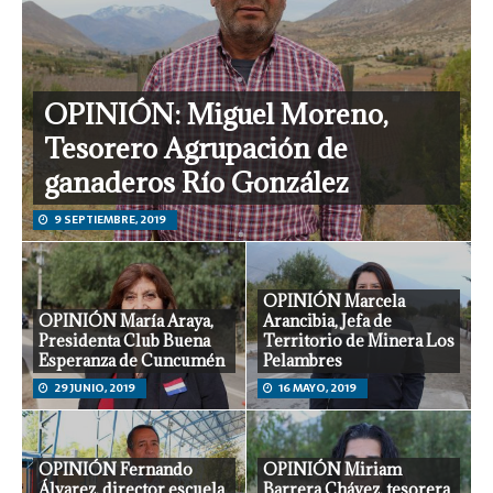
OPINIÓN: Miguel Moreno,
Tesorero Agrupación de
ganaderos Río González
9 SEPTIEMBRE, 2019
OPINIÓN Marcela
OPINIÓN María Araya,
Arancibia, Jefa de
Presidenta Club Buena
Territorio de Minera Los
Esperanza de Cuncumén
Pelambres
29 JUNIO, 2019
16 MAYO, 2019
OPINIÓN Fernando
OPINIÓN Miriam
Álvarez, director escuela
Barrera Chávez, tesorera