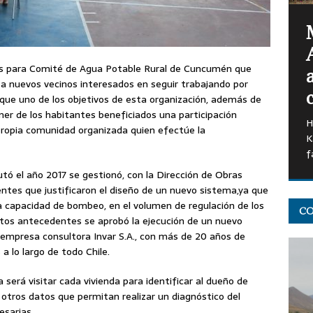
s para Comité de Agua Potable Rural de Cuncumén que
r a nuevos vecinos interesados en seguir trabajando por
“
que uno de los objetivos de esta organización, además de
F
ner de los habitantes beneficiados una participación
e
propia comunidad organizada quien efectúe la
tó el año 2017 se gestionó, con la Dirección de Obras
CO
dentes que justificaron el diseño de un nuevo sistema,ya que
la capacidad de bombeo, en el volumen de regulación de los
estos antecedentes se aprobó la ejecución de un nuevo
la empresa consultora Invar S.A., con más de 20 años de
a lo largo de todo Chile.
 será visitar cada vivienda para identificar al dueño de
 otros datos que permitan realizar un diagnóstico del
esarias.