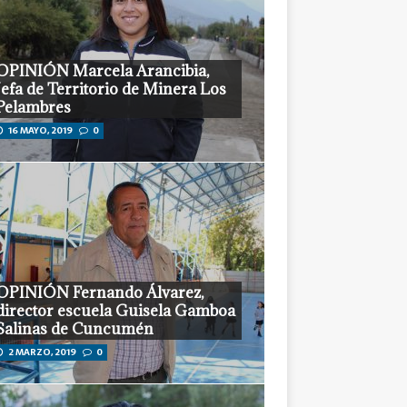
OPINIÓN Marcela Arancibia,
Jefa de Territorio de Minera Los
Pelambres
16 MAYO, 2019
0
OPINIÓN Fernando Álvarez,
director escuela Guisela Gamboa
Salinas de Cuncumén
2 MARZO, 2019
0