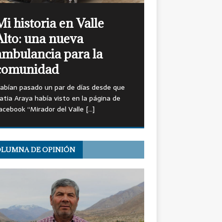
Mi Historia en Valle
Alto: Festival La de
Espiga de Cuncumén
Los Nietos 5” en el los 90 cuando el
estival de La Espiga se realizaba en la
scuela de Cuncumén.
[…]
LUMNA DE OPINIÓN
OPINIÓN: Miguel Moreno,