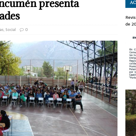
ncumén presenta
AC
ades
Revis
de 2
as
,
Social
0