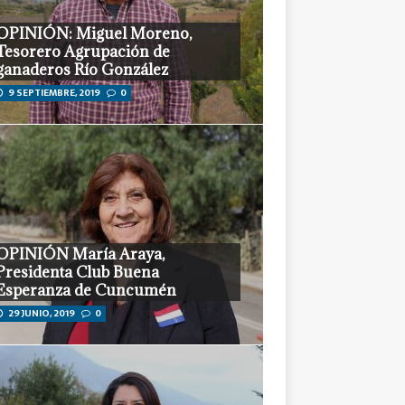
Tesorero Agrupación de
ganaderos Río González
9 SEPTIEMBRE, 2019
0
OPINIÓN María Araya,
Presidenta Club Buena
Esperanza de Cuncumén
29 JUNIO, 2019
0