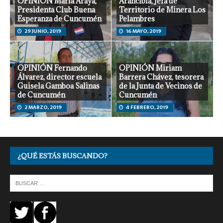
OPINIÓN María Araya,
Arancibia, Jefa de
Presidenta Club Buena
Territorio de Minera Los
Esperanza de Cuncumén
Pelambres
29 JUNIO, 2019
16 MAYO, 2019
OPINIÓN Fernando
OPINIÓN Miriam
Álvarez, director escuela
Barrera Chávez, tesorera
Guisela Gamboa Salinas
de la Junta de Vecinos de
de Cuncumén
Cuncumén
2 MARZO, 2019
4 FEBRERO, 2019
¿QUÉ ESTÁS BUSCANDO?