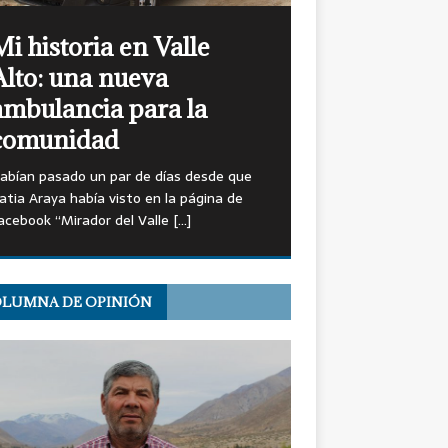
Mi historia en Valle
Alto: una nueva
ambulancia para la
comunidad
abían pasado un par de días desde que
atia Araya había visto en la página de
acebook “Mirador del Valle
[…]
LUMNA DE OPINIÓN