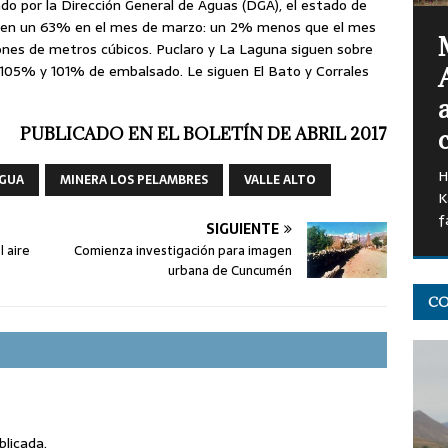
o por la Dirección General de Aguas (DGA), el estado de
ó en un 63% en el mes de marzo: un 2% menos que el mes
llones de metros cúbicos. Puclaro y La Laguna siguen sobre
 105% y 101% de embalsado. Le siguen El Bato y Corrales
PUBLICADO EN EL BOLETÍN DE ABRIL 2017
H
AGUA
MINERA LOS PELAMBRES
VALLE ALTO
K
f
SIGUIENTE
 aire
Comienza investigación para imagen
urbana de Cuncumén
CO
blicada.