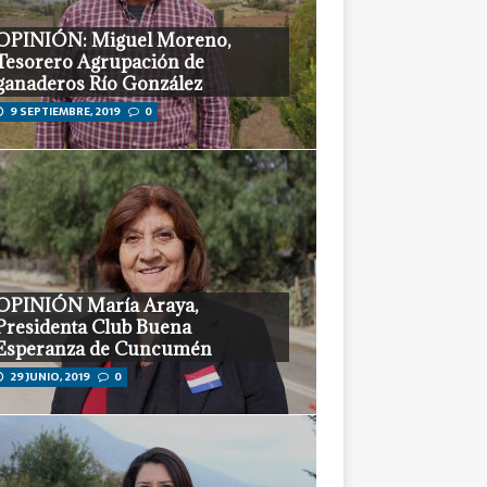
OPINIÓN: Miguel Moreno,
Tesorero Agrupación de
ganaderos Río González
9 SEPTIEMBRE, 2019
0
OPINIÓN María Araya,
Presidenta Club Buena
Esperanza de Cuncumén
29 JUNIO, 2019
0