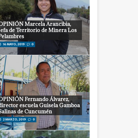
OPINIÓN Marcela Arancibia,
Jefa de Territorio de Minera Los
Pelambres
16 MAYO, 2019
0
OPINIÓN Fernando Álvarez,
director escuela Guisela Gamboa
Salinas de Cuncumén
2 MARZO, 2019
0