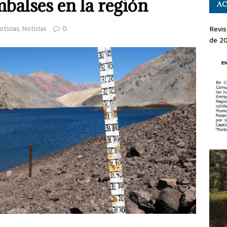
mbalses en la región
AC
oticias
,
Noticias
0
Revis
de 2