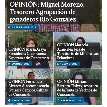
OPINIÓN: Miguel Moreno,
Tesorero Agrupación de
ganaderos Río González
9 SEPTIEMBRE, 2019
OPINIÓN Marcela
OPINIÓN María Araya,
Arancibia, Jefa de
Presidenta Club Buena
Territorio de Minera Los
Esperanza de Cuncumén
Pelambres
29 JUNIO, 2019
16 MAYO, 2019
OPINIÓN Fernando
OPINIÓN Miriam
Álvarez, director escuela
Barrera Chávez, tesorera
Guisela Gamboa Salinas
de la Junta de Vecinos de
de Cuncumén
Cuncumén
2 MARZO, 2019
4 FEBRERO, 2019