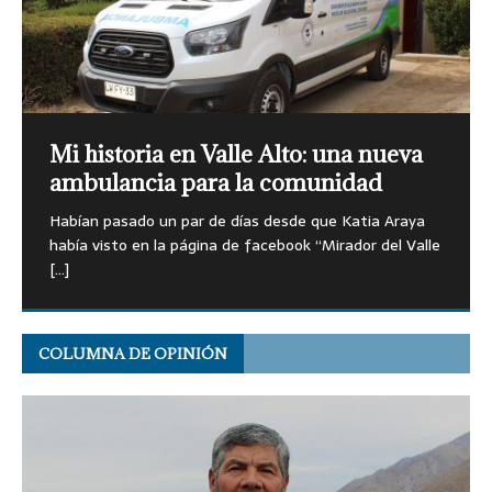
Mi Historia en Valle Alto: Festival La
Mi Historia en Valle Alto: Escuela
MI HISTORIA EN VALLE ALTO: El
Mi Historia en Valle Alto: Altamiro
Mi historia en Valle Alto: una nueva
de Espiga de Cuncumén
básica de Cuncumén
rodeo en Cuncumén
Castillo, ganadero por tradición
ambulancia para la comunidad
“Los Nietos 5” en el los 90 cuando el Festival de La
Escrita por Guisela Gamboa Salinas en 1983. Extracto
Cuecas y tonadas se escuchan desde el Valle Alto del
Aunque pasen los años don Altamiro Castillo (53)
Espiga se realizaba en la escuela de Cuncumén.
de documento histórico. La Escuela de Cuncumén
Choapa. El ambiente festivo se apodera del sector,
mantiene viva una actividad que conoció desde niño.
[…]
Habían pasado un par de días desde que Katia Araya
fue creada el 13
con una
Fue su padre el
[…]
[…]
[…]
había visto en la página de facebook “Mirador del Valle
[…]
COLUMNA DE OPINIÓN