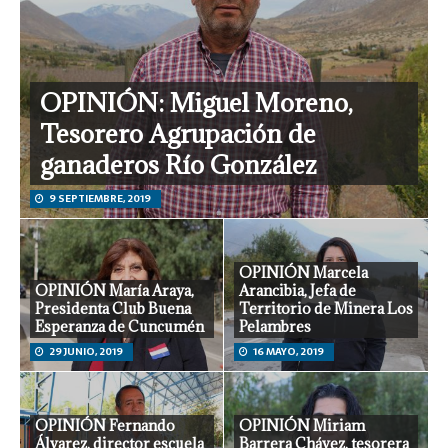
OPINIÓN: Miguel Moreno,
Tesorero Agrupación de
ganaderos Río González
9 SEPTIEMBRE, 2019
OPINIÓN Marcela
OPINIÓN María Araya,
Arancibia, Jefa de
Presidenta Club Buena
Territorio de Minera Los
Esperanza de Cuncumén
Pelambres
29 JUNIO, 2019
16 MAYO, 2019
OPINIÓN Fernando
OPINIÓN Miriam
Álvarez, director escuela
Barrera Chávez, tesorera