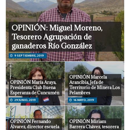
OPINIÓN: Miguel Moreno,
Tesorero Agrupación de
ganaderos Río González
9 SEPTIEMBRE, 2019
OPINIÓN Marcela
OPINIÓN María Araya,
Arancibia, Jefa de
Presidenta Club Buena
Territorio de Minera Los
Esperanza de Cuncumén
Pelambres
29 JUNIO, 2019
16 MAYO, 2019
OPINIÓN Fernando
OPINIÓN Miriam
Álvarez, director escuela
Barrera Chávez, tesorera