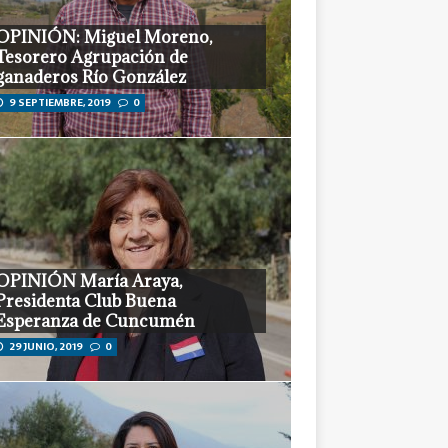
OPINIÓN: Miguel Moreno,
Tesorero Agrupación de
ganaderos Río González
9 SEPTIEMBRE, 2019
0
OPINIÓN María Araya,
Presidenta Club Buena
Esperanza de Cuncumén
29 JUNIO, 2019
0