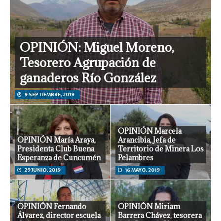
OPINIÓN: Miguel Moreno,
Tesorero Agrupación de
ganaderos Río González
9 SEPTIEMBRE, 2019
OPINIÓN Marcela
OPINIÓN María Araya,
Arancibia, Jefa de
Presidenta Club Buena
Territorio de Minera Los
Esperanza de Cuncumén
Pelambres
29 JUNIO, 2019
16 MAYO, 2019
OPINIÓN Fernando
OPINIÓN Miriam
Álvarez, director escuela
Barrera Chávez, tesorera