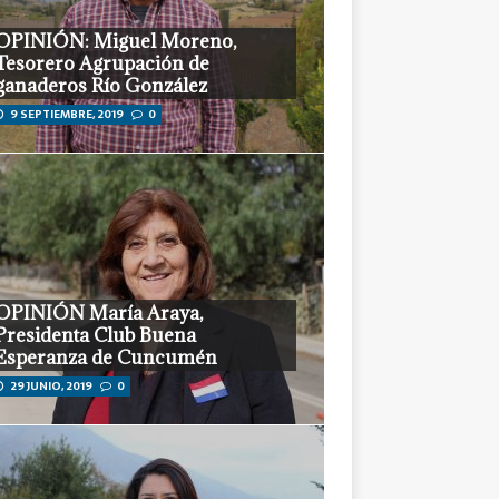
OPINIÓN: Miguel Moreno,
Tesorero Agrupación de
ganaderos Río González
9 SEPTIEMBRE, 2019
0
OPINIÓN María Araya,
Presidenta Club Buena
Esperanza de Cuncumén
29 JUNIO, 2019
0