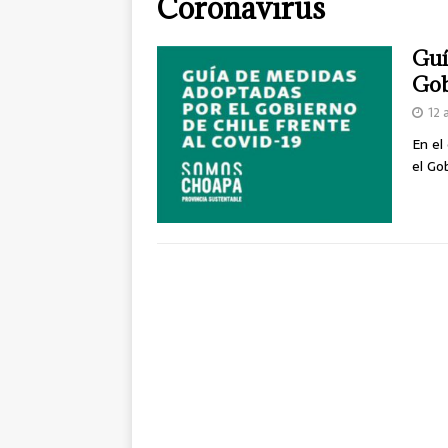
Coronavirus
Guí
Gob
12 
En el
el Go