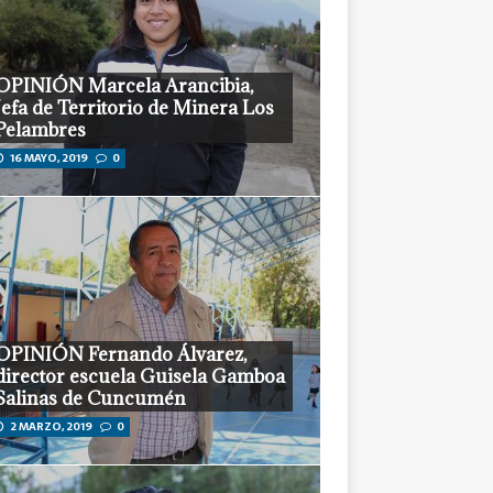
OPINIÓN Marcela Arancibia,
Jefa de Territorio de Minera Los
Pelambres
16 MAYO, 2019
0
OPINIÓN Fernando Álvarez,
director escuela Guisela Gamboa
Salinas de Cuncumén
2 MARZO, 2019
0