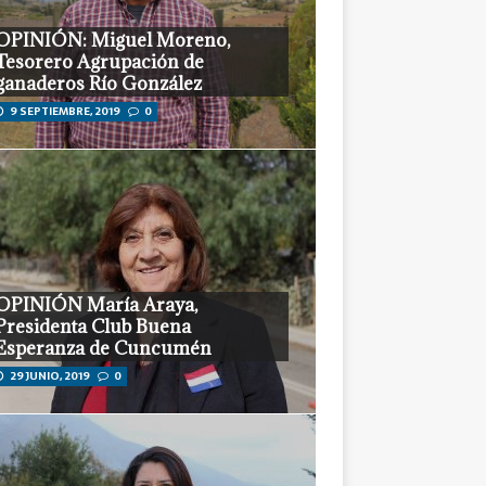
OPINIÓN: Miguel Moreno,
Tesorero Agrupación de
ganaderos Río González
9 SEPTIEMBRE, 2019
0
OPINIÓN María Araya,
Presidenta Club Buena
Esperanza de Cuncumén
29 JUNIO, 2019
0