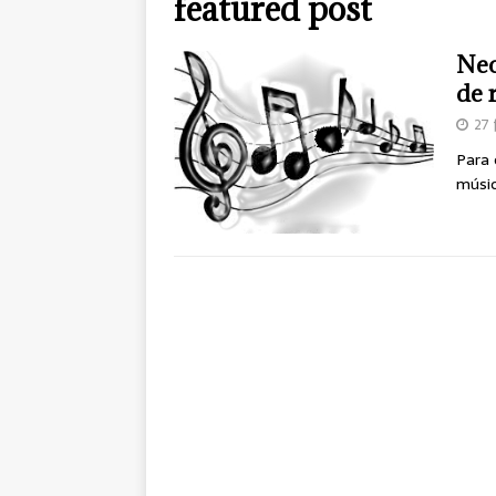
featured post
Nec
de 
27 
Para 
músic