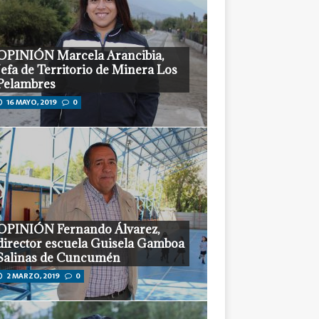
OPINIÓN Marcela Arancibia,
Jefa de Territorio de Minera Los
Pelambres
16 MAYO, 2019
0
OPINIÓN Fernando Álvarez,
director escuela Guisela Gamboa
Salinas de Cuncumén
2 MARZO, 2019
0