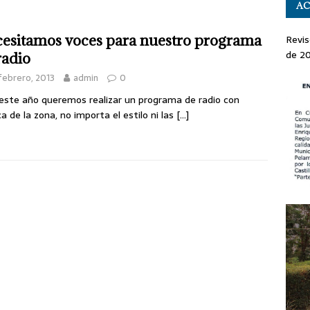
AC
esitamos voces para nuestro programa
Revis
de 2
radio
febrero, 2013
admin
0
este año queremos realizar un programa de radio con
a de la zona, no importa el estilo ni las
[…]