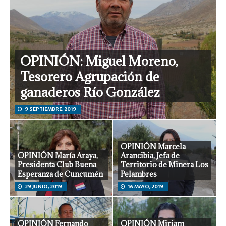
OPINIÓN: Miguel Moreno,
Tesorero Agrupación de
ganaderos Río González
9 SEPTIEMBRE, 2019
OPINIÓN Marcela
OPINIÓN María Araya,
Arancibia, Jefa de
Presidenta Club Buena
Territorio de Minera Los
Esperanza de Cuncumén
Pelambres
29 JUNIO, 2019
16 MAYO, 2019
OPINIÓN Fernando
OPINIÓN Miriam