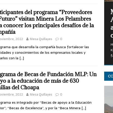
ticipantes del programa “Proveedores
Futuro” visitan Minera Los Pelambres
a conocer los principales desafíos de la
mpañía
oviembre, 2022
Mesa Quillayes
0
H
ograma que desarrolla la compañía busca fortalecer las
K
idades y conocimientos de los empresarios locales y
f
larlos con la
[…]
grama de Becas de Fundación MLP: Un
CO
yo a la educación de más de 630
ilias del Choapa
oviembre, 2022
Mesa Quillayes
0
ograma es integrado por “Becas de apoyo a la Educación
ior”; “Becas de Excelencia”, y por la “Beca Minera
[…]