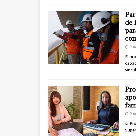
Par
de 
par
co
7 n
El pr
capac
vincu
Pro
apo
fam
2 n
El Pr
Super