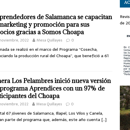
AC
rendedores de Salamanca se capacitan
Revis
de 2
marketing y promoción para sus
ocios gracias a Somos Choapa
noviembre, 2022
Mesa Quillayes
0
rnada se realizó en el marco del Programa “Cosecha,
ciando la producción rural del Choapa”, que benefició a 61
era Los Pelambres inició nueva versión
 programa Aprendices con un 97% de
ticipantes del Choapa
noviembre, 2022
Mesa Quillayes
0
tal 67 jóvenes de Salamanca, Illapel, Los Vilos y Canela,
n parte del programa que, además, este año cuenta
[…]