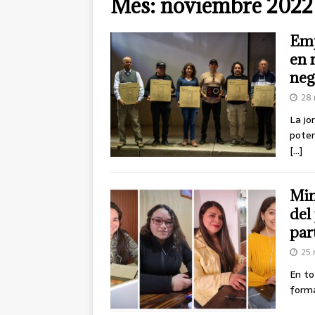
Mes:
noviembre 2022
Emp
en 
neg
28 
La jo
poten
[…]
Min
del
par
25 
En to
forma