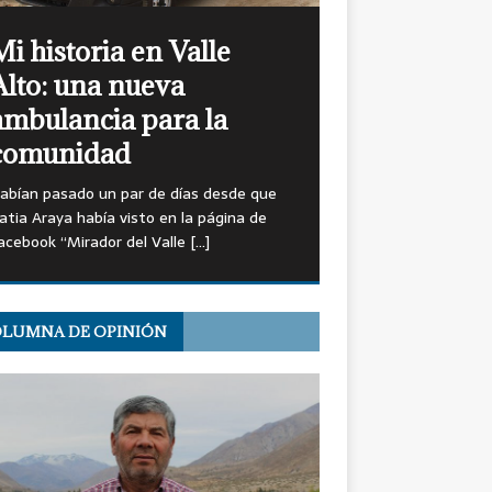
Mi historia en Valle
Alto: una nueva
ambulancia para la
comunidad
abían pasado un par de días desde que
atia Araya había visto en la página de
acebook “Mirador del Valle
[…]
LUMNA DE OPINIÓN