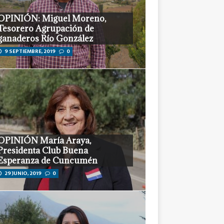
OPINIÓN: Miguel Moreno,
Tesorero Agrupación de
ganaderos Río González
9 SEPTIEMBRE, 2019
0
OPINIÓN María Araya,
Presidenta Club Buena
Esperanza de Cuncumén
29 JUNIO, 2019
0