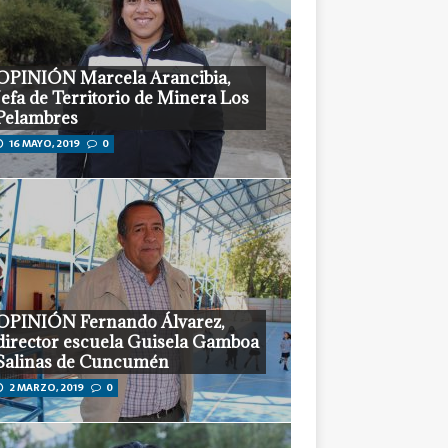
OPINIÓN Marcela Arancibia,
Jefa de Territorio de Minera Los
Pelambres
16 MAYO, 2019
0
OPINIÓN Fernando Álvarez,
director escuela Guisela Gamboa
Salinas de Cuncumén
2 MARZO, 2019
0